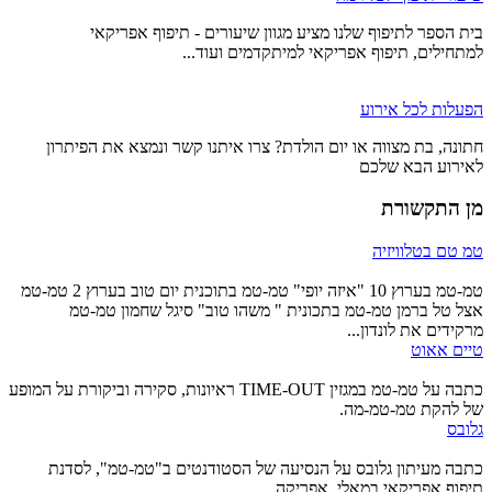
בית הספר לתיפוף שלנו מציע מגוון שיעורים - תיפוף אפריקאי
למתחילים, תיפוף אפריקאי למיתקדמים ועוד...
הפעלות לכל אירוע
חתונה, בת מצווה או יום הולדת? צרו איתנו קשר ונמצא את הפיתרון
לאירוע הבא שלכם
מן התקשורת
טמ טם בטלוויזיה
טמ-טמ בערוץ 10 "איזה יופי" טמ-טמ בתוכנית יום טוב בערוץ 2 טמ-טמ
אצל טל ברמן טמ-טמ בתכונית " משהו טוב" סיגל שחמון טמ-טמ
מרקידים את לונדון...
טיים אאוט
כתבה על טמ-טמ במגזין TIME-OUT ראיונות, סקירה וביקורת על המופע
של להקת טמ-טמ-מה.
גלובס
כתבה מעיתון גלובס על הנסיעה של הסטודנטים ב"טמ-טמ", לסדנת
תיפוף אפריקאי במאלי, אפריקה