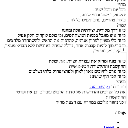
מתי?
בכל יום ובכל שעה!
ימי-חול, ימי-חג וסופי שבוע,
בוקר, צהריים, ערב ואפילו בלילה...
למה?
כי זו
דרך מקורית, יצירתית זולה ומהנה
כי זה
אינו מוגבל בכמות המשתתפים
, וכי
כולם
לוקחים חלק
פעיל
כי זה כלי מצויין לפרוק אנרגיה, להרפות את הראש
ולהשתחרר מלחצים
כי סוף-סוף להיות
קבוצה
אחת, גדולה שמחה ומגובשת
ללא הבדלי מעמד
,
?
תפקיד, גיל, גזע ומין
כי זה
בונה ומחזק את עבודת הצוות
, את
יכולת
ההקשבה
וה
תקשורת
הבינ-אישית
כי זה גורם לחיוכים מאוזן לאוזן ולפרצי צחוק בלתי נשלטים
כי זה הכי תוף שיש!!!
כמה?
כתבו לנו
בקישור הזה
,
את כל הצרכים והדרישות של סדנת הגיבוש עובדים וכן את ופרטי
ההתקשרות
ואנו נחזור אליכם במהרה עם הצעת מחיר
Tags:
Tweet