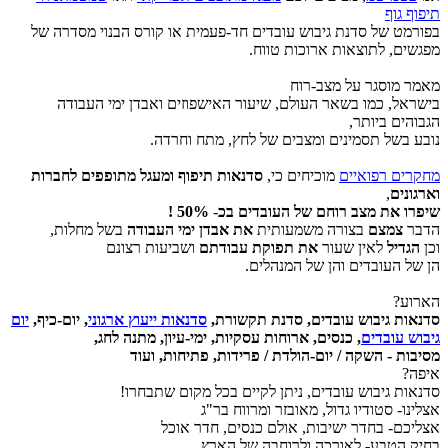
תיפוף גוף
בפורמט של סדנת גיבוש עובדים חד-פעמית או קורס הבנוי מסדרה של
מפגשים, לתוצאות ארוכות טווח.
מאמר מוסגר על מצב-רוח
בישראל, כמו בשאר העולם, שיעור האישפוזים ואבדן ימי העבודה
הגבוהים ביותר,
נובע בשל תסמינים ומצבים של לחץ, מתח וחרדה.
מחקרים רפואיים
מוכיחים כי,
סדנאות תיפוף ומעגל מתופפים לחברות
וארגונים
,
שיפרו את מצב רוחם של העובדים בכ
-
50% !
הדבר
צמצם
בצורה משמעותית
את אבדן ימי העבודה
בשל מחלות,
וכן
הגדיל
לאין שעור
את תפוקת עבודתם
ושביעות רצונם
הן של העובדים והן של המנהלים.
הארוע?
סדנאות גיבוש עובדים, סדנת תקשורת,
סדנאות ייעוץ ארגוני
, יום-כיף,
יום
גיבוש עובדים
, כנסים, ארוחות עסקיות, ימי-עיון, מתנה לחג,
מסיבות - השקה / יום-הולדת / פרידות, פתיחות, ועוד
איפה?
סדנאות גיבוש עובדים, ניתן לקיים בכל מקום שתבחרו!
אצלינו- סטודיו גדול, מאובזר ומרווח בר"ג
אצליכם- בחדר ישיבות, אולם כנסים, חדר אוכל
בחיק הטבע- לאורכה ולרוחבה של הארץ ...