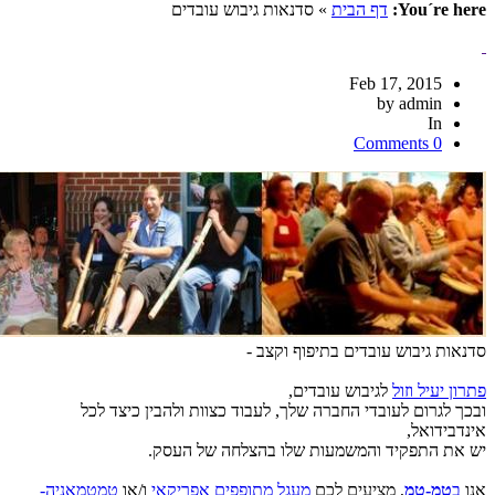
You´re here:
דף הבית
» סדנאות גיבוש עובדים
Feb 17, 2015
by admin
In
0 Comments
סדנאות גיבוש עובדים בתיפוף וקצב -
פתרון יעיל וזול
לגיבוש עובדים,
ובכך לגרום לעובדי החברה שלך, לעבוד כצוות ולהבין כיצד לכל
אינדבידואל,
יש את התפקיד והמשמעות שלו בהצלחה של העסק.
אנו
ב
טמ-טמ
, מציעים לכם
מעגל
מתופפים אפריקאי
ו/או
טמטמאניה-