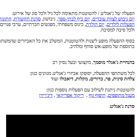
הפעלה של ג'אגלינג / להטוטנות מתאימה לכל גיל ולכל סוג של אירוע:
יום גיבוש לצוות עובדים
,
יום כיף לבתי-ספר
, גיבושון,
סדנת תקשורת
,
חתונות
הפעלות לילדים
,
יום הולדת
, כינוס משפחתי, מפגשים חברתיים, ערבי פנויים-
ולכל סיבה למסיבה.
בסוף ההפעלה מופע ליצנות ולהטוטנות, המשלב את כל האביזרים שהמשתת
בתוספת של מופע-אש סוחף ומלהיב.
בהנחיית ג'אגלר מוסמך
, מקצועי ובעל נסיון רב
לכל משתתפי ההפעלה, יסופקו אביזרי ג'אגלינג מגוונים כגון:
צלחת סינית, פוי, כדורים, מקלות, דיאבולו
ועוד
להטוטנות ניתנת לשילוב עם הפעלות נוספות כגון:
מעגל מתופפים
,
תיפוף גוף
,
ריקוד אפריקאי
,
דיג'רידו
סדנת ג'אגלינג