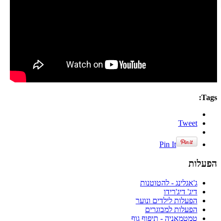
Tags:
Tweet
Pin It
הפעלות
ג'אגלינג - להטוטנות
דיג' דיג'רידו
הפעלות לילדים ונוער
הפעלות למבוגרים
טמטמאניה - תיפוף גוף