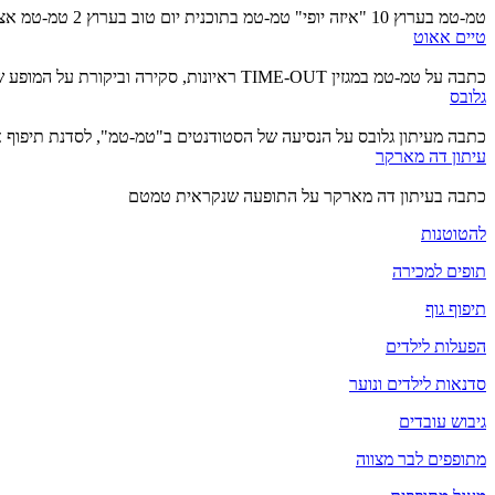
טמ-טמ בערוץ 10 "איזה יופי" טמ-טמ בתוכנית יום טוב בערוץ 2 טמ-טמ אצל טל ברמן טמ-טמ בתכונית " משהו טוב" סיגל שחמון טמ-טמ מרקידים את לונדון...
טיים אאוט
כתבה על טמ-טמ במגזין TIME-OUT ראיונות, סקירה וביקורת על המופע של להקת טמ-טמ-מה.
גלובס
כתבה מעיתון גלובס על הנסיעה של הסטודנטים ב"טמ-טמ", לסדנת תיפוף 
עיתון דה מארקר
כתבה בעיתון דה מארקר על התופעה שנקראית טמטם
להטוטנות
תופים למכירה
תיפוף גוף
הפעלות לילדים
סדנאות לילדים ונוער
גיבוש עובדים
מתופפים לבר מצווה