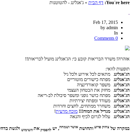
You´re here:
דף הבית
» ג'אגלינג - להטוטנות
Feb 17, 2015
by admin
In
0 Comments
אזהרה! משרד הבריאות קובע כי: הג'אגלינג מועיל לבריאות!!
תופעות לוואי:
הג'אגלינג
מתאים לכל אירוע ולכל גיל
הג'אגלינג
מפתח כישורים מוטוריים
הג'אגלינג
משפר קואורדינציה
הג'אגלינג
מחזק את הבטחון העצמי
הג'אגלינג
מפתח כושר גופני ומשפר סיבולת לב-ריאה
הג'אגלינג
מעודד ומפתח יצירתיות
הג'אגלינג
משחרר ממתחים, לחצים וחרדות
הג'אגלינג
מגדיל את המוח!!!
מוכח מדעית
!
הג'אגלינג
עלול לגרום לכיף והנאה
צחוק פרוע
אושר ושמחה
במקרה של
ותחושת
, יש
את
ולגשת בדחי
להפסיק
השימוש